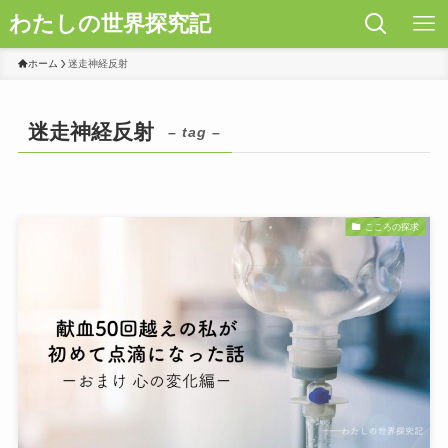
わたしの世界探究記
ホーム
迷走神経反射
迷走神経反射
– tag –
こころの探求