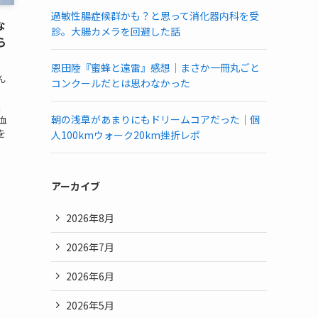
過敏性腸症候群かも？と思って消化器内科を受
な
診。大腸カメラを回避した話
ら
恩田陸『蜜蜂と遠雷』感想｜まさか一冊丸ごと
ん
コンクールだとは思わなかった
、
朝の浅草があまりにもドリームコアだった｜個
血
を
人100kmウォーク20km挫折レポ
アーカイブ
2026年8月
2026年7月
2026年6月
2026年5月