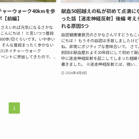
ャーウォーク40kmを歩
献血50回越えの私が初めて点滴に
ポ【前編】
った話【迷走神経反射】後編 考え
れる原因5つ
てさえいれば元気になるさかな
こんにちは！ と言いつつ普段
自認健康優良児のさかなさんですどうもこ
000歩/日ぐらいです。いや歩い
にちは！ もうその自認は手放しましたけど
 そんな普段まったく歩かない
ね。非常にポジティブな意味合いで。 さて
摩川ネイチャーウォーク
前回は献血歴およそ20年目にして初めて献
るイベントに参加してきたので、...
中に迷走神経反射を起こしてしまった経緯
書きました。 ※迷走神経反射とは、強い...
2026年4月8日
1