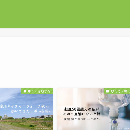
歩く・冒険する
味わう・感