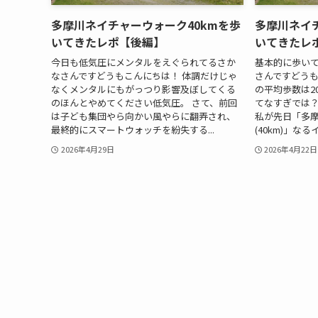
多摩川ネイチャーウォーク40kmを歩
多摩川ネイチ
いてきたレポ【後編】
いてきたレ
今日も低気圧にメンタルをえぐられてるさか
基本的に歩い
なさんですどうもこんにちは！ 体調だけじゃ
さんですどうも
なくメンタルにもがっつり影響及ぼしてくる
の平均歩数は2
のほんとやめてください低気圧。 さて、前回
てなすぎでは？
は子ども集団やら向かい風やらに翻弄され、
私が先日「多
最終的にスマートウォッチを紛失する...
(40km)」な
2026年4月29日
2026年4月22日